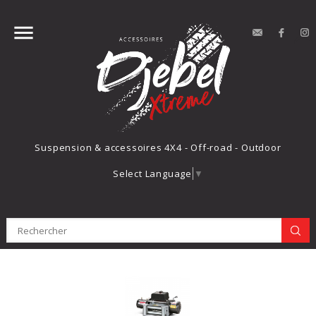


contact
Face
Suspension & accessoires 4X4 - Off-road - Outdoor
Select Language
▼