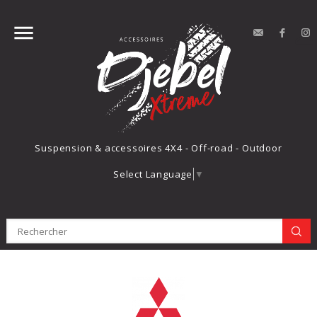


contact
Face
Suspension & accessoires 4X4 - Off-road - Outdoor
Select Language
▼