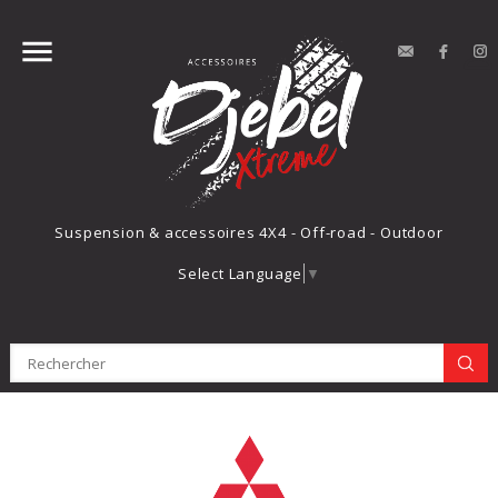


contact
Face
Suspension & accessoires 4X4 - Off-road - Outdoor
Select Language
▼