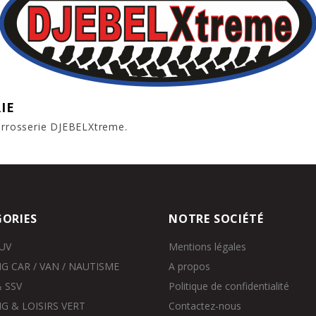
IE
carrosserie DJEBELXtreme.
ORIES
NOTRE SOCIÉTÉ
SUV
Mentions légales
G CAR / VAN / NAUTISME
A propos
 SSV
Politique de confidentialité
G & LOISIRS VERT
Contactez-nous