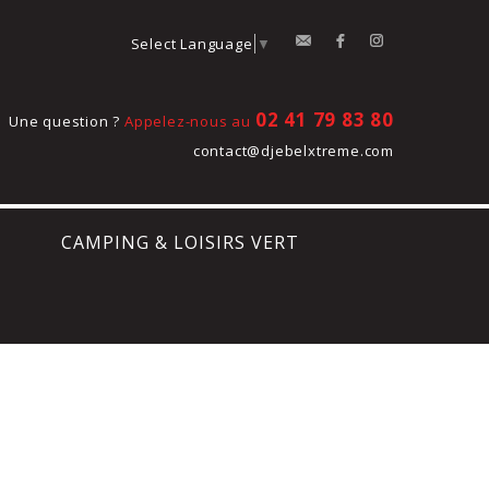
contact
Facebook
Instagram
Select Language
▼
02 41 79 83 80
Une question ?
Appelez-nous au
contact@djebelxtreme.com
CAMPING & LOISIRS VERT