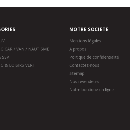
ORIES
NOTRE SOCIÉTÉ
SUV
Mentions légales
G CAR / VAN / NAUTISME
A propos
 SSV
Politique de confidentialité
G & LOISIRS VERT
Contactez-nous
sitemap
Nos revendeurs
Notre boutique en ligne