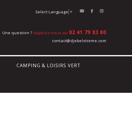
contact
Facebook
Instagram
Select Language
▼
02 41 79 83 80
Une question ?
Appelez-nous au
contact@djebelxtreme.com
CAMPING & LOISIRS VERT