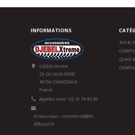
INFORMATIONS
CATÉG
4X4 & 
CAMPIN
QUAD &
DJEBELXtreme

CAMPIN
ZA DU BON RENE
49750 CHANZEAUX
France
Appelez-nous :
02 41 79 83 80


Écrivez-nous :
commercial@rlc-
diffusion.fr