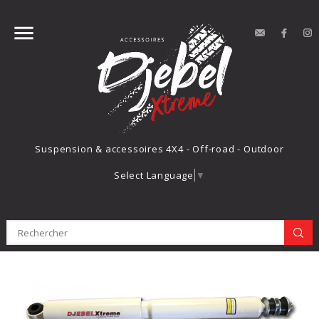


contact
Face
Suspension & accessoires 4X4 - Off-road - Outdoor
Select Language
▼