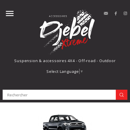


contact
Face
Suspension & accessoires 4X4 - Off-road - Outdoor
Select Language
▼