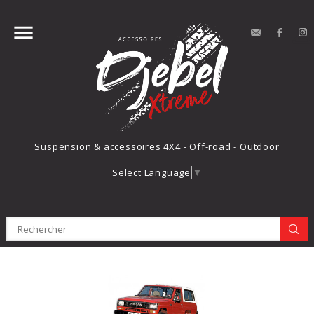


contact
Face
Suspension & accessoires 4X4 - Off-road - Outdoor
Select Language
▼