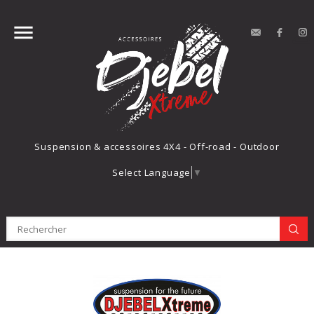


contact
Face
Suspension & accessoires 4X4 - Off-road - Outdoor
Select Language
▼