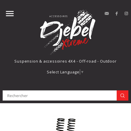


contact
Face
Suspension & accessoires 4X4 - Off-road - Outdoor
Select Language
▼