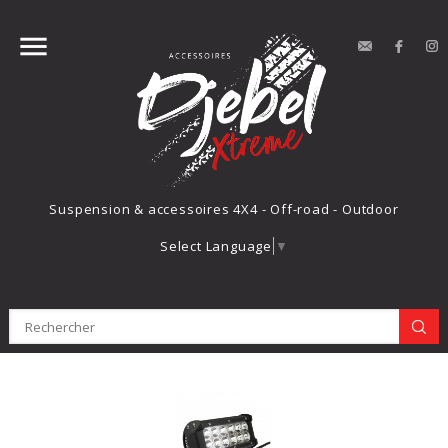


contact
Face
Suspension & accessoires 4X4 - Off-road - Outdoor
Select Language
▼