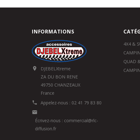
INFORMATIONS
CATÉG
4X4 & 
CAMPIN
QUAD &
DJEBELXtreme

CAMPIN
ZA DU BON RENE
49750 CHANZEAUX
France
Appelez-nous :
02 41 79 83 80


Écrivez-nous :
commercial@rlc-
diffusion.fr