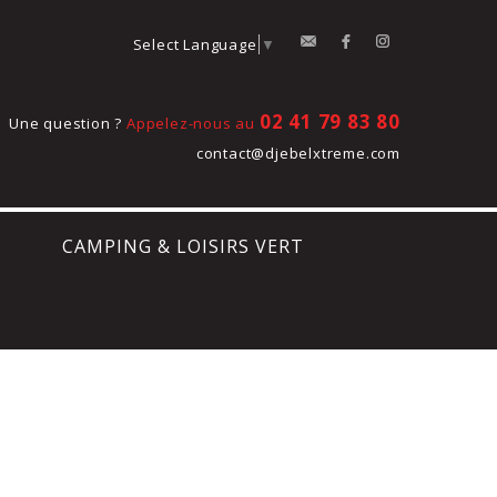
contact
Facebook
Instagram
Select Language
▼
02 41 79 83 80
Une question ?
Appelez-nous au
contact@djebelxtreme.com
CAMPING & LOISIRS VERT