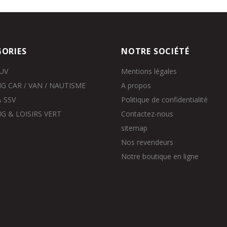
ORIES
NOTRE SOCIÉTÉ
SUV
Mentions légales
G CAR / VAN / NAUTISME
A propos
 SSV
Politique de confidentialité
G & LOISIRS VERT
Contactez-nous
sitemap
Nos revendeurs
Notre boutique en ligne