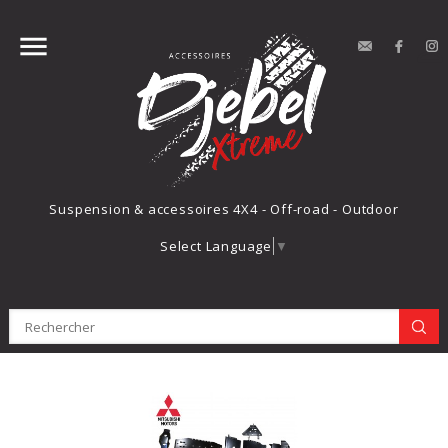


contact
Face
Suspension & accessoires 4X4 - Off-road - Outdoor
Select Language
▼