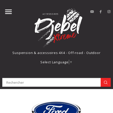


contact
Face
Suspension & accessoires 4X4 - Off-road - Outdoor
Select Language
▼