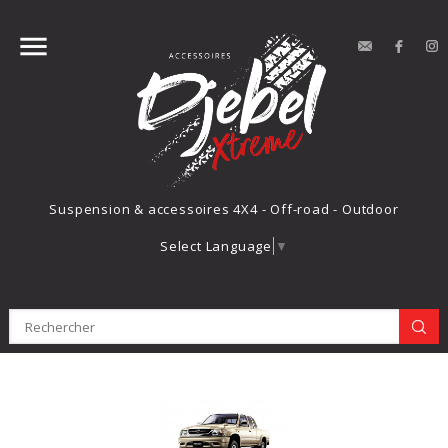


contact
Face
Suspension & accessoires 4X4 - Off-road - Outdoor
Select Language
▼