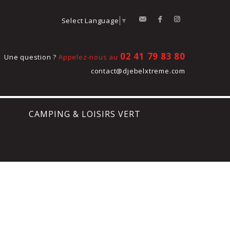
contact
Facebook
Instagram
Select Language
▼
02 41 79 83 80
Une question ?
Appelez-nous au
contact@djebelxtreme.com
CAMPING & LOISIRS VERT