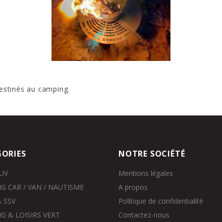
stinés au camping.
ORIES
NOTRE SOCIÉTÉ
SUV
Mentions légales
G CAR / VAN / NAUTISME
A propos
 SSV
Politique de confidentialité
G & LOISIRS VERT
Contactez-nous