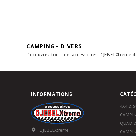
CAMPING - DIVERS
Découvrez tous nos accessoires DJEBELXtreme de
INFORMATIONS
CATÉG
4X4 & 
CAMPIN
QUAD &
DJEBELXtreme

CAMPIN